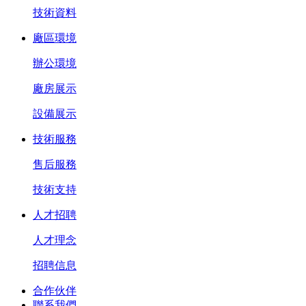
技術資料
廠區環境
辦公環境
廠房展示
設備展示
技術服務
售后服務
技術支持
人才招聘
人才理念
招聘信息
合作伙伴
聯系我們