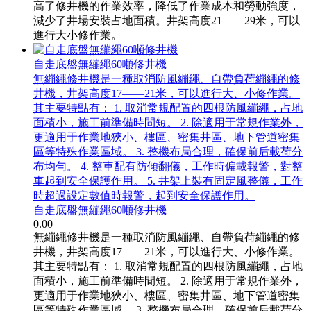
高了修井機的作業效率，降低了作業成本和勞動強度，
減少了井場安裝占地面積。井架高度21——29米，可以
進行大小修作業。
自走底盤無繃繩60噸修井機
無繃繩修井機是一種取消防風繃繩、自帶負荷繃繩的修
井機，井架高度17——21米，可以進行大、小修作業。
其主要特點有： 1. 取消常規配置的四根防風繃繩，占地
面積小，施工前準備時間短。 2. 除適用于常規作業外，
更適用于作業地狹小、樓區、密集井區、地下管道密集
區等特殊作業區域。 3. 整機布局合理，確保前后載荷分
布均勻。 4. 整車配有防傾翻儀，工作時偏載報警，對整
車起到安全保護作用。 5. 井架上裝有固定風整儀，工作
時超過設定數值時報警，起到安全保護作用。
自走底盤無繃繩60噸修井機
0.00
無繃繩修井機是一種取消防風繃繩、自帶負荷繃繩的修
井機，井架高度17——21米，可以進行大、小修作業。
其主要特點有： 1. 取消常規配置的四根防風繃繩，占地
面積小，施工前準備時間短。 2. 除適用于常規作業外，
更適用于作業地狹小、樓區、密集井區、地下管道密集
區等特殊作業區域。 3. 整機布局合理，確保前后載荷分