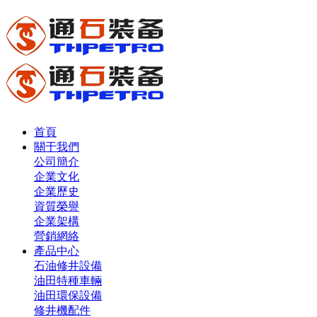
首頁
關于我們
公司簡介
企業文化
企業歷史
資質榮譽
企業架構
營銷網絡
產品中心
石油修井設備
油田特種車輛
油田環保設備
修井機配件