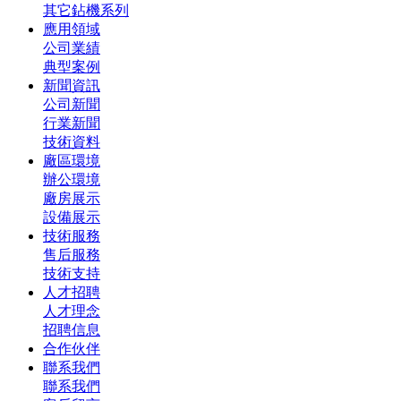
其它鉆機系列
應用領域
公司業績
典型案例
新聞資訊
公司新聞
行業新聞
技術資料
廠區環境
辦公環境
廠房展示
設備展示
技術服務
售后服務
技術支持
人才招聘
人才理念
招聘信息
合作伙伴
聯系我們
聯系我們