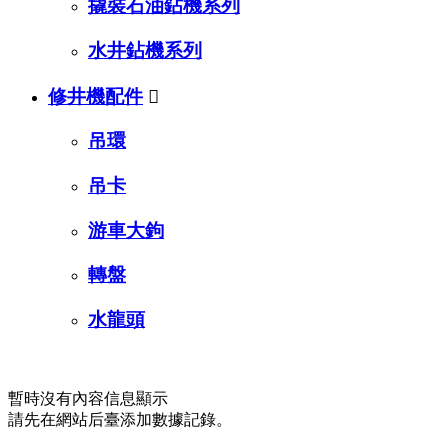
撬裝石油鉆機系列
水井鉆機系列
修井機配件

吊環
吊卡
游車大鉤
轉盤
水龍頭
新聞資訊
暫時沒有內容信息顯示
請先在網站后臺添加數據記錄。