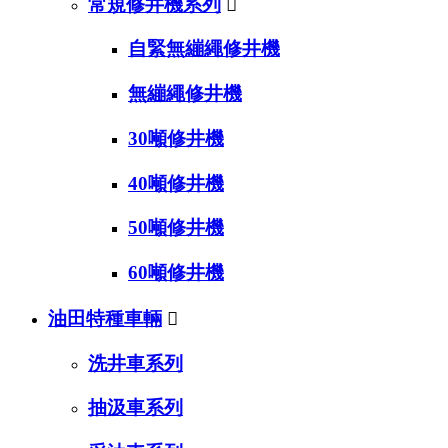
常規修井機系列

自緊無繃繩修井機
無繃繩修井機
30噸修井機
40噸修井機
50噸修井機
60噸修井機
油田特種車輛

洗井車系列
抽汲車系列