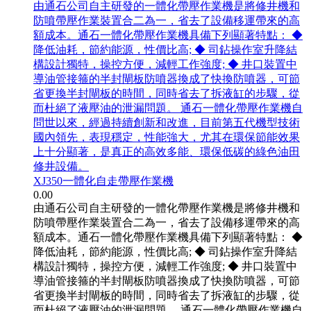
由通石公司自主研發的一體化帶壓作業機是將修井機和
防噴帶壓作業裝置合二為一，省去了設備移運帶來的高
額成本。通石一體化帶壓作業機具備下列顯著特點： ◆
降低油耗，節約能源，性價比高; ◆ 司鉆操作室升降結
構設計獨特，操控方便，減輕工作強度; ◆ 井口裝置中
導油管接箍的半封閘板防噴器換成了快換防噴器，可節
省更換半封閘板的時間，同時省去了拆液缸的步驟，從
而杜絕了液壓油的泄漏問題。 通石一體化帶壓作業機自
問世以來，經過持續創新和改進，目前第五代機型技術
國內領先，表現穩定，性能強大，尤其在環保節能效果
上十分顯著，是真正的高效多能、環保低碳的綠色油田
修井設備。
XJ350一體化自走帶壓作業機
0.00
由通石公司自主研發的一體化帶壓作業機是將修井機和
防噴帶壓作業裝置合二為一，省去了設備移運帶來的高
額成本。通石一體化帶壓作業機具備下列顯著特點： ◆
降低油耗，節約能源，性價比高; ◆ 司鉆操作室升降結
構設計獨特，操控方便，減輕工作強度; ◆ 井口裝置中
導油管接箍的半封閘板防噴器換成了快換防噴器，可節
省更換半封閘板的時間，同時省去了拆液缸的步驟，從
而杜絕了液壓油的泄漏問題。 通石一體化帶壓作業機自