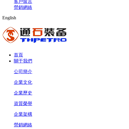
客戶留言
營銷網絡
English
首頁
關于我們
公司簡介
企業文化
企業歷史
資質榮譽
企業架構
營銷網絡