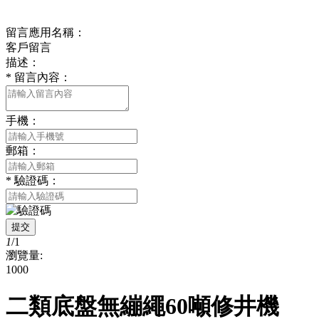
在線留言
留言應用名稱：
客戶留言
描述：
*
留言內容：
手機：
郵箱：
*
驗證碼：
提交
1
/
1
瀏覽量:
1000
二類底盤無繃繩60噸修井機