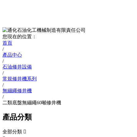
您現在的位置：
首頁
/
產品中心
/
石油修井設備
/
常規修井機系列
/
無繃繩修井機
/
二類底盤無繃繩60噸修井機
產品分類
全部分類
