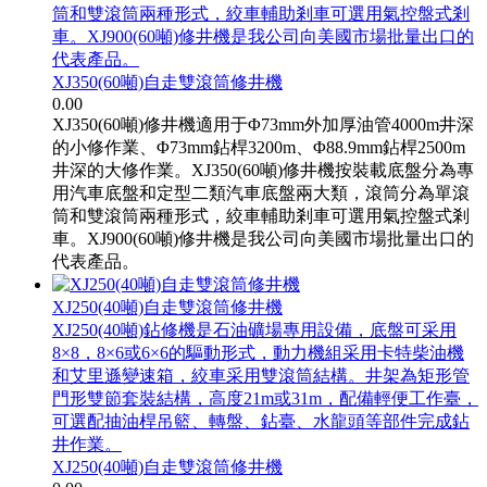
筒和雙滾筒兩種形式，絞車輔助剎車可選用氣控盤式剎
車。XJ900(60噸)修井機是我公司向美國市場批量出口的
代表產品。
XJ350(60噸)自走雙滾筒修井機
0.00
XJ350(60噸)修井機適用于Φ73mm外加厚油管4000m井深
的小修作業、Φ73mm鉆桿3200m、Φ88.9mm鉆桿2500m
井深的大修作業。XJ350(60噸)修井機按裝載底盤分為專
用汽車底盤和定型二類汽車底盤兩大類，滾筒分為單滾
筒和雙滾筒兩種形式，絞車輔助剎車可選用氣控盤式剎
車。XJ900(60噸)修井機是我公司向美國市場批量出口的
代表產品。
XJ250(40噸)自走雙滾筒修井機
XJ250(40噸)鉆修機是石油礦場專用設備，底盤可采用
8×8，8×6或6×6的驅動形式，動力機組采用卡特柴油機
和艾里遜變速箱，絞車采用雙滾筒結構。井架為矩形管
門形雙節套裝結構，高度21m或31m，配備輕便工作臺，
可選配抽油桿吊籃、轉盤、鉆臺、水龍頭等部件完成鉆
井作業。
XJ250(40噸)自走雙滾筒修井機