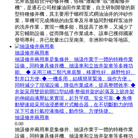
北奔底盤組合沖砂修井機，俗稱“激勵車”或“激勵修井
機”，是通石公司根據油田作業需要，自主研制開發的新
型特種修井機，其主要用于螺桿泵式稠油油井的沖砂作
業，單機可完成傳統的由泵車及吊車協同對螺桿泵油井
的洗井作業，實現一機多能，既提高了效率，又減少了
其它輔助設備，從而降低了作業成本。該車已獲得國家
發明專利，并已批量出口至南美、非洲和中歐等地區。
抽汲修井兩用車
抽汲修井兩用車是集修井、抽汲作業于一體的特種作業
設備，同時兼具修井機、抽汲車和立放井架車等多種功
能。 ◆ 采用三橋二類汽車底盤，移運性好、越野性好、
對井口方便; ◆ 一機多用，結構簡單緊湊、操作方便，
同時減少了現場設備，降低作業成本，提高整體效率; ◆
井架采用雙節前開口型結構;整個井架的起落及上節井架
的伸縮由液壓缸來實現，起升平穩、安全可靠; ◆ 角傳
動變速箱采用油浸磨擦片式離合器，在不切斷動力的情
況下可進行氣控液換檔，動作快、方便快捷。
抽汲修井兩用車
0.00
抽汲修井兩用車是集修井、抽汲作業于一體的特種作業
設備，同時兼具修井機、抽汲車和立放井架車等多種功