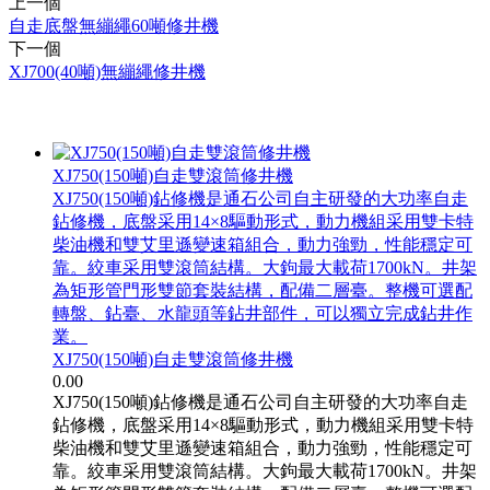
上一個
自走底盤無繃繩60噸修井機
下一個
XJ700(40噸)無繃繩修井機
相關產品
XJ750(150噸)自走雙滾筒修井機
XJ750(150噸)鉆修機是通石公司自主研發的大功率自走
鉆修機，底盤采用14×8驅動形式，動力機組采用雙卡特
柴油機和雙艾里遜變速箱組合，動力強勁，性能穩定可
靠。絞車采用雙滾筒結構。大鉤最大載荷1700kN。井架
為矩形管門形雙節套裝結構，配備二層臺。整機可選配
轉盤、鉆臺、水龍頭等鉆井部件，可以獨立完成鉆井作
業。
XJ750(150噸)自走雙滾筒修井機
0.00
XJ750(150噸)鉆修機是通石公司自主研發的大功率自走
鉆修機，底盤采用14×8驅動形式，動力機組采用雙卡特
柴油機和雙艾里遜變速箱組合，動力強勁，性能穩定可
靠。絞車采用雙滾筒結構。大鉤最大載荷1700kN。井架