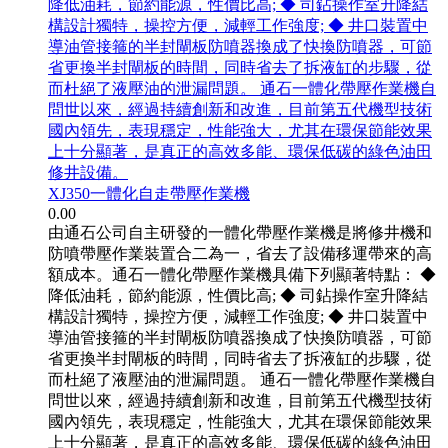
降低油耗，節約能源，性價比高; ◆ 司鉆操作室升降結
構設計獨特，操控方便，減輕工作強度; ◆ 井口裝置中
導油管接箍的半封閘板防噴器換成了快換防噴器，可節
省更換半封閘板的時間，同時省去了拆液缸的步驟，從
而杜絕了液壓油的泄漏問題。 通石一體化帶壓作業機自
問世以來，經過持續創新和改進，目前第五代機型技術
國內領先，表現穩定，性能強大，尤其在環保節能效果
上十分顯著，是真正的高效多能、環保低碳的綠色油田
修井設備。
XJ350一體化自走帶壓作業機
0.00
由通石公司自主研發的一體化帶壓作業機是將修井機和
防噴帶壓作業裝置合二為一，省去了設備移運帶來的高
額成本。通石一體化帶壓作業機具備下列顯著特點： ◆
降低油耗，節約能源，性價比高; ◆ 司鉆操作室升降結
構設計獨特，操控方便，減輕工作強度; ◆ 井口裝置中
導油管接箍的半封閘板防噴器換成了快換防噴器，可節
省更換半封閘板的時間，同時省去了拆液缸的步驟，從
而杜絕了液壓油的泄漏問題。 通石一體化帶壓作業機自
問世以來，經過持續創新和改進，目前第五代機型技術
國內領先，表現穩定，性能強大，尤其在環保節能效果
上十分顯著，是真正的高效多能、環保低碳的綠色油田