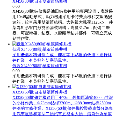
XJ450(80噸)自走雙滾筒鉆修機
0.00
XJ450(80噸)鉆修機是油田鉆修井用的專用設備，底盤采
用10×8驅動形式，動力機組采用卡特柴油機和艾里遜變
速箱，絞車采用雙滾筒結構。大鉤最大載荷1125kN。井
架為矩形管門形雙節套裝結構，高度31.7m，配備二層
臺。可配轉盤、鉆臺、水龍頭等鉆井部件，可獨立完成
鉆井作業。
低溫XJ450(80噸)單滾筒修井機
采用低溫材料研制而成，能在零下45度的低溫下進行修
井作業，有良好的防寒防風性。
低溫XJ450(80噸)單滾筒修井機
0.00
采用低溫材料研制而成，能在零下45度的低溫下進行修
井作業，有良好的防寒防風性。
XJ350(60噸)自走雙滾筒修井機
XJ350(60噸)修井機適用于Φ73mm外加厚油管4000m井深
的小修作業、Φ73mm鉆桿3200m、Φ88.9mm鉆桿2500m
井深的大修作業。XJ350(60噸)修井機按裝載底盤分為專
用汽車底盤和定型二類汽車底盤兩大類，滾筒分為單滾