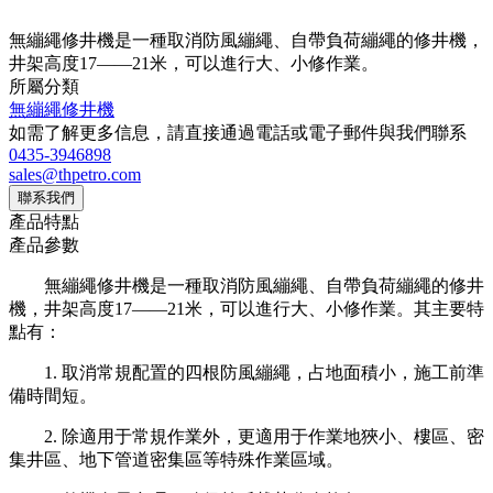
無繃繩修井機是一種取消防風繃繩、自帶負荷繃繩的修井機，
井架高度17——21米，可以進行大、小修作業。
所屬分類
無繃繩修井機
如需了解更多信息，請直接通過電話或電子郵件與我們聯系
0435-3946898
sales@thpetro.com
聯系我們
產品特點
產品參數
無繃繩修井機是一種取消防風繃繩、自帶負荷繃繩的修井
機，井架高度17——21米，可以進行大、小修作業。其主要特
點有：
1. 取消常規配置的四根防風繃繩，占地面積小，施工前準
備時間短。
2. 除適用于常規作業外，更適用于作業地狹小、樓區、密
集井區、地下管道密集區等特殊作業區域。