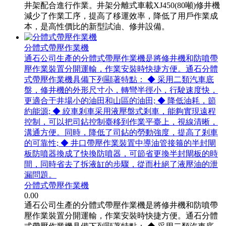
井架配合進行作業。井架分離式車載XJ450(80噸)修井機
減少了作業工序，提高了移運效率，降低了用戶作業成
本，是高性價比的新型試油、修井設備。
分體式帶壓作業機
通石公司生產的分體式帶壓作業機是將修井機和防噴帶
壓作業裝置分開運輸，作業安裝時快捷方便。通石分體
式帶壓作業機具備下列顯著特點： ◆ 采用二類汽車底
盤，修井機的外形尺寸小，轉彎半徑小，行駛速度快，
更適合于井場小的油田和山區的油田; ◆ 降低油耗，節
約能源; ◆ 絞車剎車采用液壓盤式剎車，能夠實現遠程
控制，可以把司鉆控制臺移到作業平臺上，視線清晰，
溝通方便。同時，降低了司鉆的勞動強度，提高了剎車
的可靠性; ◆ 井口帶壓作業裝置中導油管接箍的半封閘
板防噴器換成了快換防噴器，可節省更換半封閘板的時
間，同時省去了拆液缸的步驟，從而杜絕了液壓油的泄
漏問題。
分體式帶壓作業機
0.00
通石公司生產的分體式帶壓作業機是將修井機和防噴帶
壓作業裝置分開運輸，作業安裝時快捷方便。通石分體