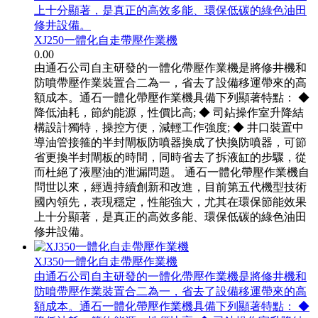
上十分顯著，是真正的高效多能、環保低碳的綠色油田
修井設備。
XJ250一體化自走帶壓作業機
0.00
由通石公司自主研發的一體化帶壓作業機是將修井機和
防噴帶壓作業裝置合二為一，省去了設備移運帶來的高
額成本。通石一體化帶壓作業機具備下列顯著特點： ◆
降低油耗，節約能源，性價比高; ◆ 司鉆操作室升降結
構設計獨特，操控方便，減輕工作強度; ◆ 井口裝置中
導油管接箍的半封閘板防噴器換成了快換防噴器，可節
省更換半封閘板的時間，同時省去了拆液缸的步驟，從
而杜絕了液壓油的泄漏問題。 通石一體化帶壓作業機自
問世以來，經過持續創新和改進，目前第五代機型技術
國內領先，表現穩定，性能強大，尤其在環保節能效果
上十分顯著，是真正的高效多能、環保低碳的綠色油田
修井設備。
XJ350一體化自走帶壓作業機
由通石公司自主研發的一體化帶壓作業機是將修井機和
防噴帶壓作業裝置合二為一，省去了設備移運帶來的高
額成本。通石一體化帶壓作業機具備下列顯著特點： ◆