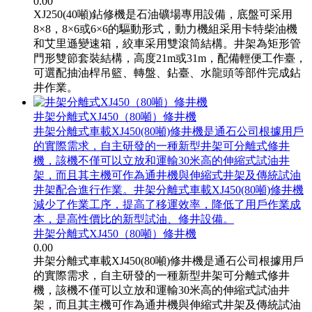
0.00
XJ250(40噸)鉆修機是石油礦場專用設備，底盤可采用
8×8，8×6或6×6的驅動形式，動力機組采用卡特柴油機
和艾里遜變速箱，絞車采用雙滾筒結構。井架為矩形管
門形雙節套裝結構，高度21m或31m，配備輕便工作臺，
可選配抽油桿吊籃、轉盤、鉆臺、水龍頭等部件完成鉆
井作業。
井架分離式XJ450（80噸）修井機
井架分離式車載XJ450(80噸)修井機是通石公司根據用戶
的實際需求，自主研發的一種新型井架可分離式修井
機，該機不僅可以立放和運輸30米高的伸縮式試油井
架，而且其主機可作為通井機與伸縮式井架及傳統試油
井架配合進行作業。井架分離式車載XJ450(80噸)修井機
減少了作業工序，提高了移運效率，降低了用戶作業成
本，是高性價比的新型試油、修井設備。
井架分離式XJ450（80噸）修井機
0.00
井架分離式車載XJ450(80噸)修井機是通石公司根據用戶
的實際需求，自主研發的一種新型井架可分離式修井
機，該機不僅可以立放和運輸30米高的伸縮式試油井
架，而且其主機可作為通井機與伸縮式井架及傳統試油