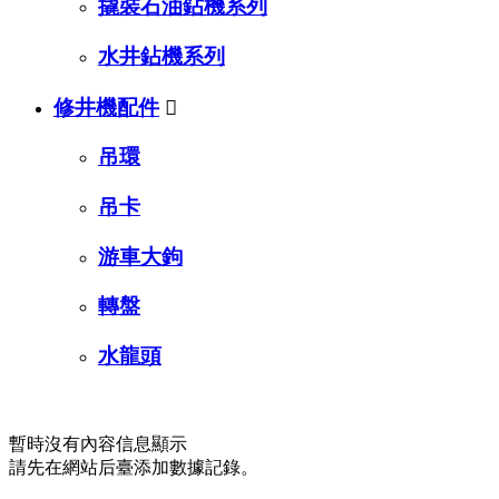
撬裝石油鉆機系列
水井鉆機系列
修井機配件

吊環
吊卡
游車大鉤
轉盤
水龍頭
新聞資訊
暫時沒有內容信息顯示
請先在網站后臺添加數據記錄。