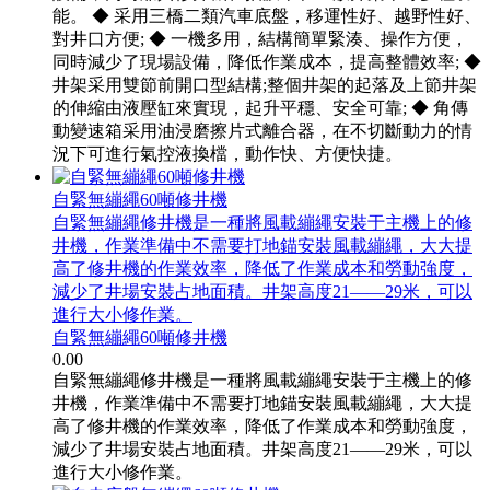
能。 ◆ 采用三橋二類汽車底盤，移運性好、越野性好、
對井口方便; ◆ 一機多用，結構簡單緊湊、操作方便，
同時減少了現場設備，降低作業成本，提高整體效率; ◆
井架采用雙節前開口型結構;整個井架的起落及上節井架
的伸縮由液壓缸來實現，起升平穩、安全可靠; ◆ 角傳
動變速箱采用油浸磨擦片式離合器，在不切斷動力的情
況下可進行氣控液換檔，動作快、方便快捷。
自緊無繃繩60噸修井機
自緊無繃繩修井機是一種將風載繃繩安裝于主機上的修
井機，作業準備中不需要打地錨安裝風載繃繩，大大提
高了修井機的作業效率，降低了作業成本和勞動強度，
減少了井場安裝占地面積。井架高度21——29米，可以
進行大小修作業。
自緊無繃繩60噸修井機
0.00
自緊無繃繩修井機是一種將風載繃繩安裝于主機上的修
井機，作業準備中不需要打地錨安裝風載繃繩，大大提
高了修井機的作業效率，降低了作業成本和勞動強度，
減少了井場安裝占地面積。井架高度21——29米，可以
進行大小修作業。