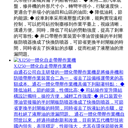
式帶壓作業機具備下列顯著特點： ◆ 采用二類汽車底
盤，修井機的外形尺寸小，轉彎半徑小，行駛速度快，
更適合于井場小的油田和山區的油田; ◆ 降低油耗，節
約能源; ◆ 絞車剎車采用液壓盤式剎車，能夠實現遠程
控制，可以把司鉆控制臺移到作業平臺上，視線清晰，
溝通方便。同時，降低了司鉆的勞動強度，提高了剎車
的可靠性; ◆ 井口帶壓作業裝置中導油管接箍的半封閘
板防噴器換成了快換防噴器，可節省更換半封閘板的時
間，同時省去了拆液缸的步驟，從而杜絕了液壓油的泄
漏問題。
XJ250一體化自走帶壓作業機
由通石公司自主研發的一體化帶壓作業機是將修井機和
防噴帶壓作業裝置合二為一，省去了設備移運帶來的高
額成本。通石一體化帶壓作業機具備下列顯著特點： ◆
降低油耗，節約能源，性價比高; ◆ 司鉆操作室升降結
構設計獨特，操控方便，減輕工作強度; ◆ 井口裝置中
導油管接箍的半封閘板防噴器換成了快換防噴器，可節
省更換半封閘板的時間，同時省去了拆液缸的步驟，從
而杜絕了液壓油的泄漏問題。 通石一體化帶壓作業機自
問世以來，經過持續創新和改進，目前第五代機型技術
國內領先，表現穩定，性能強大，尤其在環保節能效果